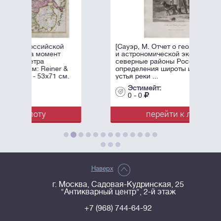
ой
[Сауэр, М. Отчет о географической
т
и астрономической экспедиции в
северные районы России для
r &
определения широты и долготы
 см.
устья реки ...
Эстимейт:
0 - 0
перейти к лоту
Наверх
г. Москва, Садовая-Кудринская, 25
"Антикварный центр", 2-й этаж
+7 (968) 744-64-92