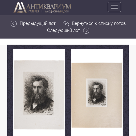
Toggle
navigation
Предыдущий лот
Вернуться к списку лотов
Следующий лот