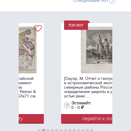
Следующий лот
[Сауэр, М. Отчет о географической
и астрономической экспедиции в
северные районы России для
определения широты и долготы
устья реки ...
Эстимейт:
0 - 0
перейти к лоту