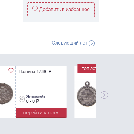
Добавить в избранное
Следующий лот
Медаль наградная
"За Турецкую войну".
R.
Эстимейт:
0 - 0
перейти к лоту