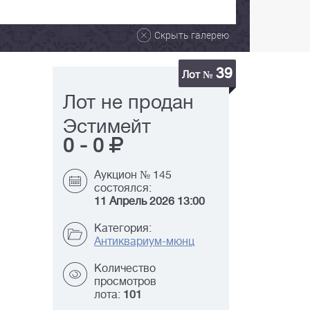
Скрыть галерею
39
Лот №
Лот не продан
Эстимейт
0
-
0
Аукцион № 145
состоялся:
11 Апрель 2026 13:00
Категория:
Антиквариум-мюнц
Количество
просмотров
лота:
101