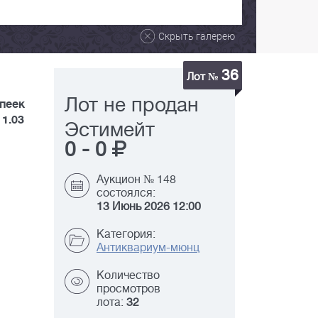
Скрыть галерею
36
Лот №
Лот не продан
опеек
 1.03
Эстимейт
0
-
0
Аукцион № 148
состоялся:
13 Июнь 2026 12:00
Категория:
Антиквариум-мюнц
Количество
просмотров
лота:
32