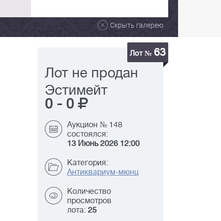
Скрыть галерею
63
Лот №
Лот не продан
Эстимейт
0
-
0
Аукцион № 148
состоялся:
13 Июнь 2026 12:00
Категория:
Антиквариум-мюнц
Количество
просмотров
лота:
25