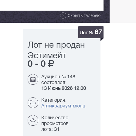
Скрыть галерею
67
Лот №
Лот не продан
Эстимейт
0
-
0
Аукцион № 148
состоялся:
13 Июнь 2026 12:00
Категория:
Антиквариум-мюнц
Количество
просмотров
лота:
31