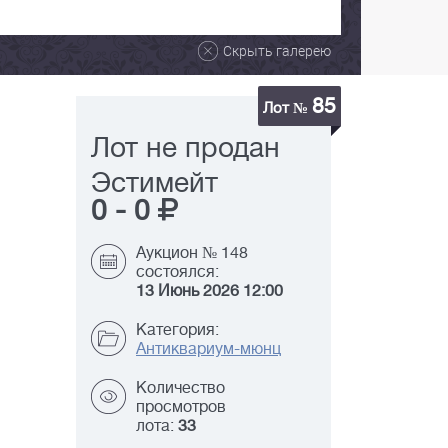
Скрыть галерею
85
Лот №
Лот не продан
Эстимейт
0
-
0
Аукцион № 148
состоялся:
13 Июнь 2026 12:00
Категория:
Антиквариум-мюнц
Количество
просмотров
лота:
33