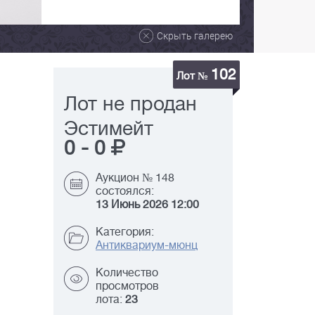
Скрыть галерею
102
Лот №
Лот не продан
Эстимейт
0
-
0
Аукцион № 148
состоялся:
13 Июнь 2026 12:00
Категория:
Антиквариум-мюнц
Количество
просмотров
лота:
23