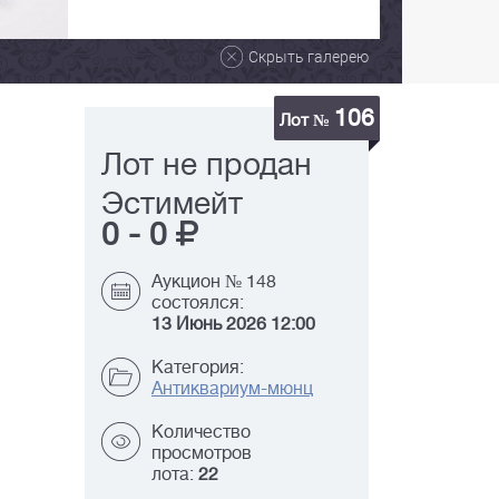
Скрыть галерею
106
Лот №
Лот не продан
Эстимейт
0
-
0
Аукцион № 148
состоялся:
13 Июнь 2026 12:00
Категория:
Антиквариум-мюнц
Количество
просмотров
лота:
22