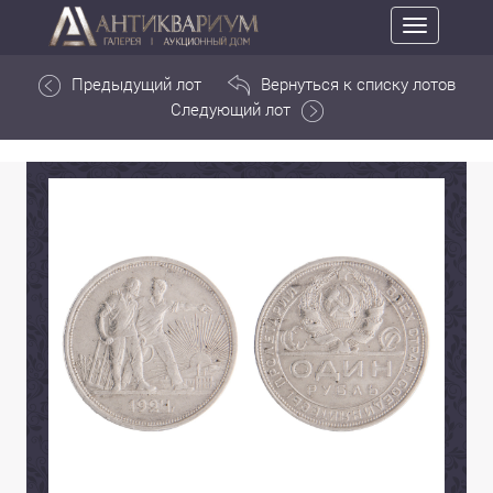
Toggle
navigation
Предыдущий лот
Вернуться к списку лотов
Следующий лот