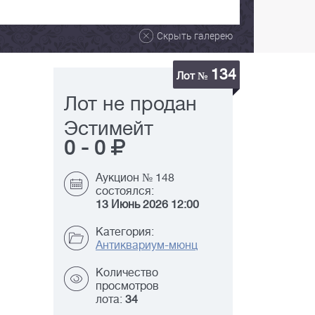
Скрыть галерею
134
Лот №
Лот не продан
Эстимейт
0
-
0
Аукцион № 148
состоялся:
13 Июнь 2026 12:00
Категория:
Антиквариум-мюнц
Количество
просмотров
лота:
34