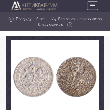
Toggle
navigation
Предыдущий лот
Вернуться к списку лотов
Следующий лот