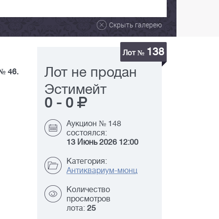
Скрыть галерею
138
Лот №
Лот не продан
№ 46.
Эстимейт
0
-
0
Аукцион № 148
состоялся:
13 Июнь 2026 12:00
Категория:
Антиквариум-мюнц
Количество
просмотров
лота:
25