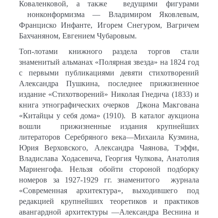
Коваленковой, а также ведущими фигурами
нонконформизма — Владимиром Яковлевым,
Франциско Инфанте, Игорем Снегуром, Вагричем
Бахчаняном, Евгением Чубаровым.
Топ-лотами книжного раздела торгов стали
знаменитый альманах «Полярная звезда» на 1824 год
с первыми публикациями девяти стихотворений
Александра Пушкина, последнее прижизненное
издание «Стихотворений» Николая Гнедича (1833) и
книга этнографических очерков Джона Макгована
«Китайцы у себя дома» (1910). В каталог аукциона
вошли прижизненные издания крупнейших
литераторов Серебряного века—Михаила Кузмина,
Юрия Верховского, Александра Чаянова, Тэффи,
Владислава Ходасевича, Георгия Чулкова, Анатолия
Мариенгофа. Нельзя обойти стороной подборку
номеров за 1927-1929 гг. знаменитого журнала
«Современная архитектура», выходившего под
редакцией крупнейших теоретиков и практиков
авангардной архитектуры —Александра Веснина и