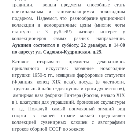
традиции, вошли предметы, способные стать
оригинальным и запоминающимся новогодним
подарком
. Надеемся, что разнообразие аукционной
коллекции и демократичные цены (многие лоты
стартуют с 3 рублей!) вызовут интерес у
коллекционеров самых разных направлений.
Аукцион состоится в субботу, 22 декабря, в 14-00
по адресу: ул. Садовая-Кудринская, д.25.
Каталог открывают предметы декоративно-
прикладного искусства: забавные новогодние
игрушки 1950-х гг., изящные фарфоровые статуэтки
(Франция, конец
XIX
века), посуда (в частности,
хрустальный набор «для пунша и грога душистого»),
ампирная ваза фабрики Гинтера (Россия, начало
XIX
в.), шкатулки для украшений, бронзовые скульптуры
и т.д. Пожалуй, самый популярный зимний вид
спорта в нашей стране—хоккей—представлен
коллекцией сувенирных клюшек с автографами
игроков сборной СССР по хоккею.