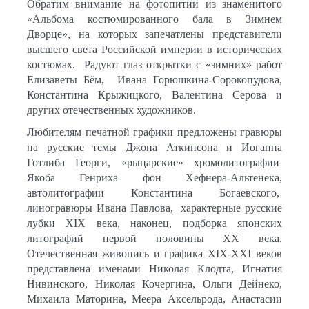
Обратим внимание на фотопитии из знаменитого
«Альбома костюмированного бала в Зимнем
Дворце», на которых запечатлены представители
высшего света Российской империи в исторических
костюмах. Радуют глаз открытки с «зимних» работ
Елизаветы Бём, Ивана Горюшкина-Сорокопудова,
Константина Крыжицкого, Валентина Серова и
других отечественных художников.
Любителям печатной графики предложены гравюры
на русские темы Джона Аткинсона и Иоганна
Готлиба Георги, «рыцарские» хромолитографии
Якоба Генриха фон Хефнера-Альтенека,
автолитографии Константина Богаевского,
линогравюры Ивана Павлова, характерные русские
лубки
XIX
века, наконец, подборка японских
литографий первой половины
XX
века.
Отечественная живопись и графика
XIX
-
XXI
веков
представлена именами Николая Клодта, Игнатия
Нивинского, Николая Кочергина, Ольги Дейнеко,
Михаила Маторина, Меера Аксельрода, Анастасии