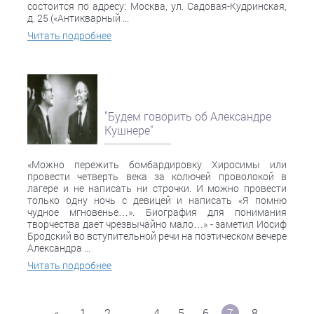
состоится по адресу: Москва, ул. Садовая-Кудринская,
д. 25 («Антикварный ...
Читать подробнее
"Будем говорить об Александре
Кушнере"
«Можно пережить бомбардировку Хиросимы или
провести четверть века за колючей проволокой в
лагере и не написать ни строчки. И можно провести
только одну ночь с девицей и написать «Я помню
чудное мгновенье…». Биография для понимания
творчества дает чрезвычайно мало…» - заметил Иосиф
Бродский во вступительной речи на поэтическом вечере
Александра ...
Читать подробнее
«
1
2
...
4
5
6
7
8