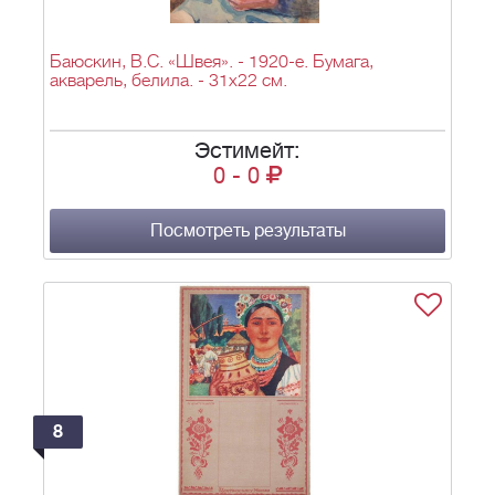
Баюскин, В.С. «Швея». - 1920-е. Бумага,
акварель, белила. - 31х22 см.
Эстимейт:
0
-
0
Посмотреть результаты
8