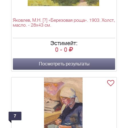
Яковлев, М.Н. [?] «Березовая роща». 1903. Холст,
масло. - 28х43 см.
Эстимейт:
0
-
0
Посмотреть результаты
7