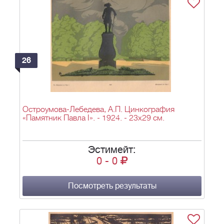
26
Остроумова-Лебедева, А.П. Цинкография
«Памятник Павла I». - 1924. - 23х29 см.
Эстимейт:
0
-
0
Посмотреть результаты