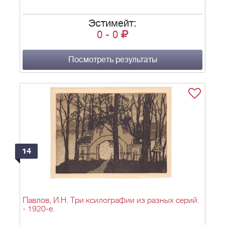
Эстимейт:
0
-
0
Посмотреть результаты
14
Павлов, И.Н. Три ксилографии из разных серий.
- 1920-е.