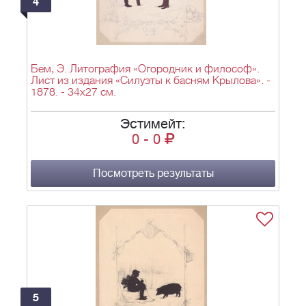
4
Бем, Э. Литография «Огородник и философ».
Лист из издания «Силуэты к басням Крылова». -
1878. - 34х27 см.
Эстимейт:
0
-
0
Посмотреть результаты
5