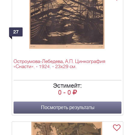
27
Остроумова-Лебедева, А.П. Цинкография
«Снасти». - 1924. - 23х29 см.
Эстимейт:
0
-
0
Посмотреть результаты