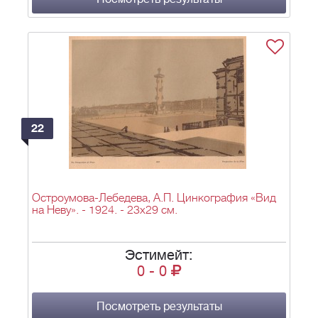
22
Остроумова-Лебедева, А.П. Цинкография «Вид
на Неву». - 1924. - 23х29 см.
Эстимейт:
0
-
0
Посмотреть результаты