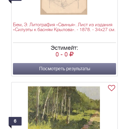
Бем, Э. Литография «Свинья». Лист из издания
«Силуэты к басням Крылова». - 1878. - 34х27 см.
Эстимейт:
0
-
0
Посмотреть результаты
6