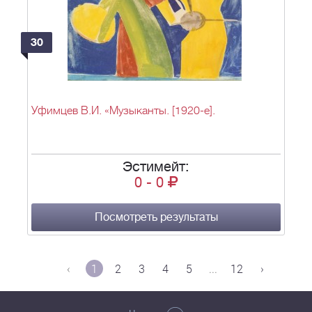
30
Уфимцев В.И. «Музыканты. [1920-е].
Эстимейт:
0
-
0
Посмотреть результаты
‹
1
2
3
4
5
...
12
›