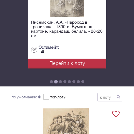
Писемский, А.А. «Пароход в
тропиках». - 1890-е. Бумага на
картоне, карандаш, белила. - 28х20
см.
Эстимейт:
-
Перейти к лоту
по умолчанию
топ-лоты