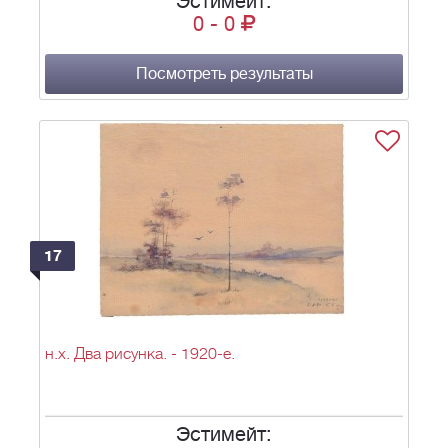
Эстимейт:
0
-
0
Посмотреть результаты
17
н.х. Два рисунка. - 1920-е.
Эстимейт: