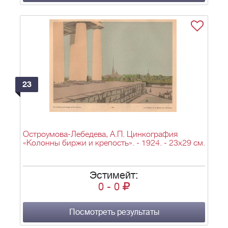
23
Остроумова-Лебедева, А.П. Цинкография
«Колонны биржи и крепость». - 1924. - 23х29 см.
Эстимейт:
0
-
0
Посмотреть результаты