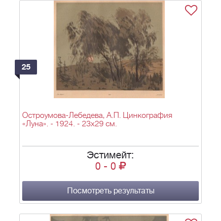
25
Остроумова-Лебедева, А.П. Цинкография
«Луна». - 1924. - 23х29 см.
Эстимейт:
0
-
0
Посмотреть результаты