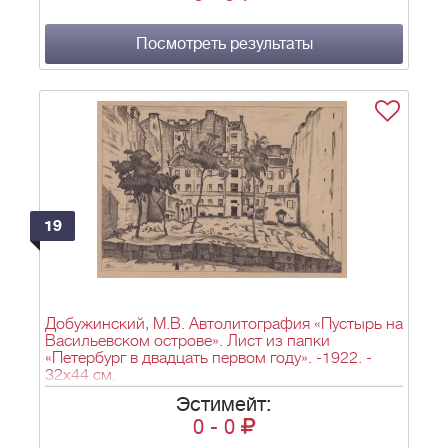
Посмотреть результаты
19
Добужинский, М.В. Автолитография «Пустырь на
Васильевском острове». Лист из папки
«Петербург в двадцать первом году». -1922. -
32х44 см.
Эстимейт:
0
-
0