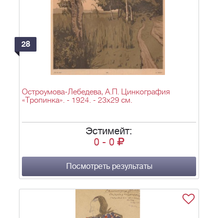
28
Остроумова-Лебедева, А.П. Цинкография
«Тропинка». - 1924. - 23х29 см.
Эстимейт:
0
-
0
Посмотреть результаты