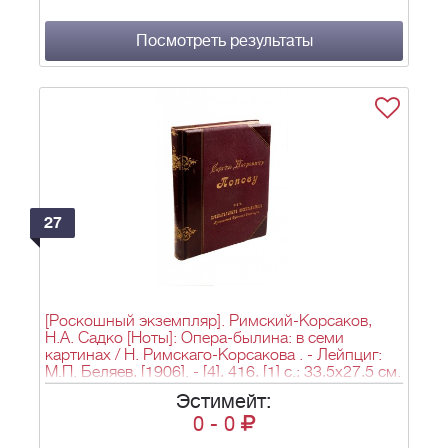
- [ценз. 1901]. - 695, [3] с.: ил., нот.; Т. 3. - [ценз.
1902]. - 688, [6], 40, [2] с., [7] л. ил.; 23,3х16,5 см.
Посмотреть результаты
27
[Роскошный экземпляр]. Римский-Корсаков,
Н.А. Садко [Ноты]: Опера-былина: в семи
картинах / Н. Римскаго-Корсакова . - Лейпциг:
М.П. Беляев, [1906]. - [4], 416, [1] с.; 33,5х27,5 см.
Эстимейт:
0
-
0