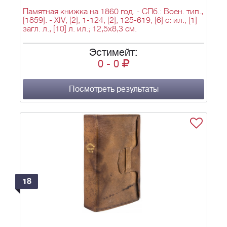
Памятная книжка на 1860 год. - СПб.: Воен. тип.,
[1859]. - XIV, [2], 1-124, [2], 125-619, [6] с: ил., [1]
загл. л., [10] л. ил.; 12,5х8,3 см.
Эстимейт:
0
-
0
Посмотреть результаты
18