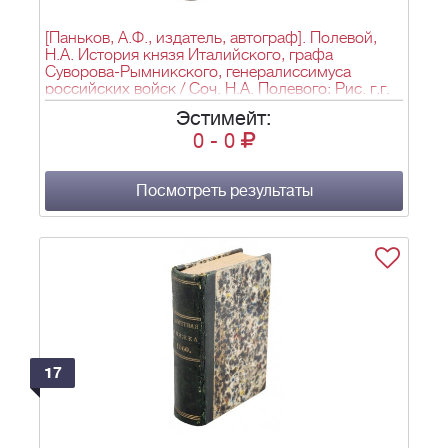
[Паньков, А.Ф., издатель, автограф]. Полевой,
Н.А. История князя Италийского, графа
Суворова-Рымникского, генералиссимуса
российских войск / Соч. Н.А. Полевого; Рис. г.г.
Коцебу, Жуковского, Шевченки Гравировка на
Эстимейт:
дереве, в Париже, г. г. Andrews, Besr, Le Loire и в
0
-
0
С.-Петербурге г-на Дерикера и др. - 2-е изд. -
СПб.: А.Ф. Паньков, 1858. - XII, 346 с., 1 л. фронт.
(портр.): ил.; 25,5х17,5 см].
Посмотреть результаты
17