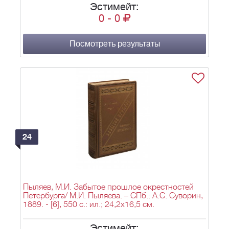
заведение С.В. Кульженко, 1888. - [2], IV, 290, X
Эстимейт:
c., ил., 1 л. фронт. (загл. л.), 39 л. ил., план.;
0
-
0
34x26 см.
Посмотреть результаты
24
Пыляев, М.И. Забытое прошлое окрестностей
Петербурга/ М.И. Пыляева. – СПб.: А.С. Суворин,
1889. - [6], 550 с.: ил.; 24,2х16,5 см.
Эстимейт: