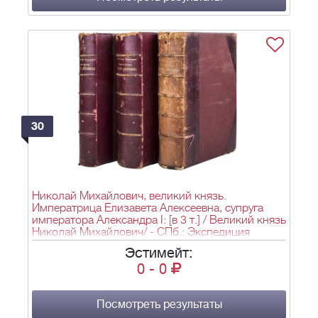
30
Николай Михайлович, великий князь.
Императрица Елизавета Алексеевна, супруга
императора Александра I: [в 3 т.] / Великий князь
Николай Михайлович/ - СПб.: Экспедиция
заготовления гос. бумаг, 1908-1909.
Эстимейт:
0
-
0
Посмотреть результаты