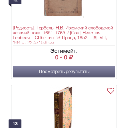
12
[Редкость]. Гербель, Н.В. Изюмский слободской
казачий полк. 1651-1765. / [Соч.] Николая
Гербеля. - СПб.: тип. Э. Праца, 1852. - [6], VIII,
164 с.; 22,5х15,8 см.
Эстимейт:
0
-
0
Посмотреть результаты
13