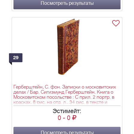
Посмотреть результаты
29
Герберштейн, С. фон. Записки о московитских
делах / Бар. Сигизмунд Герберштейн. Книга о
Московитском посольстве : С прил. 2 портр. в
красках, 8 рис. на отд. л., 34 рис. в тексте и
подроб. указ / Павел Иовий Новокомский [Паоло
Эстимейт:
Джовио]; Введ., пер. и примеч. А.И. Малеина. -
0
-
0
СПб.: А.С. Суворин, 1908. - [4], XLII, [14], 383 с.,
10 л. ил. : ил.; 30,5х22 см.
Посмотреть результаты