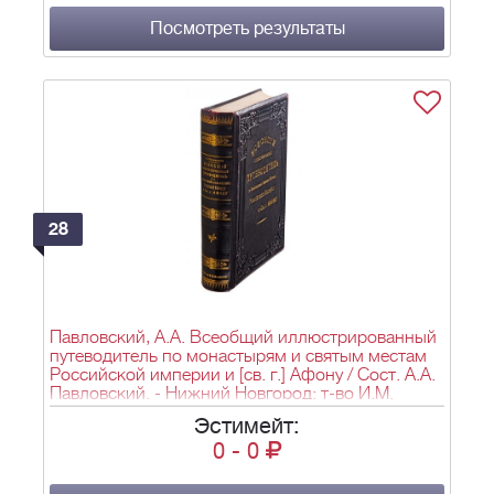
Посмотреть результаты
28
Павловский, А.А. Всеобщий иллюстрированный
путеводитель по монастырям и святым местам
Российской империи и [св. г.] Афону / Сост. А.А.
Павловский. - Нижний Новгород: т-во И.М.
Машистова, 1907. - 784, 112, 6, [2] с.: ил.; 25 см.
Эстимейт:
0
-
0