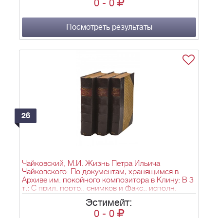
0
-
0
Посмотреть результаты
26
Чайковский, М.И. Жизнь Петра Ильича
Чайковского: По документам, хранящимся в
Архиве им. покойного композитора в Клину: В 3
т.: С прил. портр., снимков и факс., исполн.
фото-цинкогр. способом / Модест Чайковский. -
Эстимейт:
М.; Лейпциг: П. Юргенсон, [1901-1903]. - Т. 1. -
0
-
0
1903. - 2-е изд., (испр.). - 537, [2] с., [9] л. ил.; Т. 2.