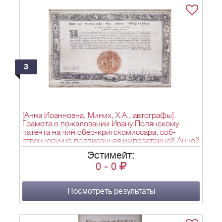
3
[Анна Иоанновна, Миних, Х.А., автографы].
Грамота о пожаловании Ивану Полянскому
патента на чин обер-кригскомиссара, соб-
ственноручно подписанная императрицей Анной
Иоанновной и графом Б.Х. Минихом. 16 января
Эстимейт:
1735 года. Бумага, гравированная рам- ка и
0
-
0
буквица. – 1 л.; 25х39 см.2
Посмотреть результаты