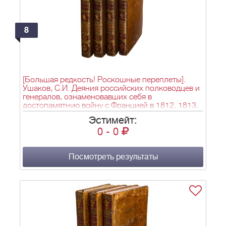
8
[Большая редкость! Роскошные переплеты].
Ушаков, С.И. Деяния российских полководцев и
генералов, ознаменовавших себя в
достопамятную войну с Францией в 1812, 1813,
1814 и 1815 годах, с кратким начертанием всей
Эстимейт:
их службы, с самого начала вступления в оную :
0
-
0
Ч. 1-4. - СПб.: в типографии Карла Крайя, 1822.
Посмотреть результаты