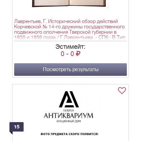
Лаврентьев, Г. Исторический обзор действий
Корчевской № 14-го дружины государственного
подвижного ополчения Тверской губернии в
1855 и 1856 годах / Г.Лаврентьева. - СПб.: В Тип.
Я. Трея, 1857. - 1 л. фронт., VIII, 159, [1] с., ил.;
Эстимейт:
25,5×16 см. - 200 экз.
0
-
0
Посмотреть результаты
15