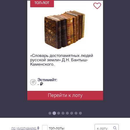
«Словарь достопамятных людей
русской земли» Д.Н. Бантыш-
Каменского.
Эстимейт:
-
Перейти к лоту
по умолчанию
топ-лоты