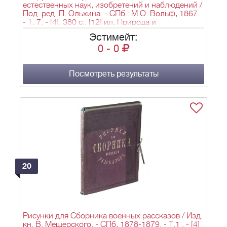
естественных наук, изобретений и наблюдений /
Под. ред. П. Ольхина. - СПб.: М.О. Вольф, 1867.
- Т. 7. - [4], 380 с., [12] ил. Природа и
землеведение: Журнал землеведения,
Эстимейт:
естественных наук, новейших открытий,
0
-
0
изобретений и наблюдений: [Приложение к
журналу «Вокруг света»] / Изд. под ред. П.
Ольхина. - СПб.: М.О. Вольф, 1867. - Т. 6. - 380
с., [1], [12] ил.; 28х23 см.
Посмотреть результаты
20
Рисунки для Сборника военных рассказов / Изд.
кн. В. Мещерского. - СПб, 1878-1879. - Т.1 . - [4]