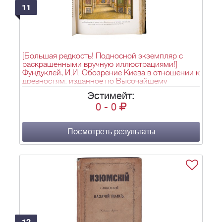
11
[Большая редкость! Подносной экземпляр с
раскрашенными вручную иллюстрациями!]
Фундуклей, И.И. Обозрение Киева в отношении к
древностям, изданное по Высочайшему
соизволению / киевским гражданским
Эстимейт:
губернатором / Иваном Фундуклеем. - Киев:
0
-
0
Типография И. Вальнера, 1847. - VIII, XVI, 111 с.,
[62] л.ил.; 34,5x27 см.
Посмотреть результаты