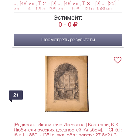
c., [48] ил.; Т. 2. - [2] c., [46] ил.; Т. 3. - [2] c., [25]
ил.; Т. 4. - [2] c., [38] ил.; Т. 5-6. - [2] c., [58] ил.,
38,5х29 см.
Эстимейт:
0
-
0
Посмотреть результаты
21
[Редкость. Экземпляр Иверсена.] Кастелли, К.К.
Любители русских древностей [Альбом]. - [СПб.]:
[б.и.], 1880. - [35] с. вкл. обл.: портр.; 27,8х21,3