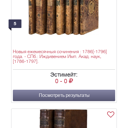
5
Новыя ежемесячныя сочинения : 1786[-1796]
года. - СПб.: Иждивением Имп. Акад. наук,
[1786-1797].
Эстимейт:
0
-
0
Посмотреть результаты