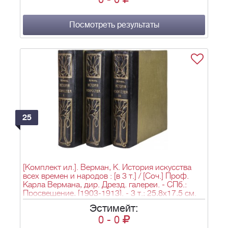
Посмотреть результаты
25
[Комплект ил.]. Верман, К. История искусства
всех времен и народов : [в 3 т.] / [Соч.] Проф.
Карла Вермана, дир. Дрезд. галереи. - СПб.:
Просвещение, [1903-1913]. - 3 т.; 25,8х17,5 см.
Эстимейт:
0
-
0