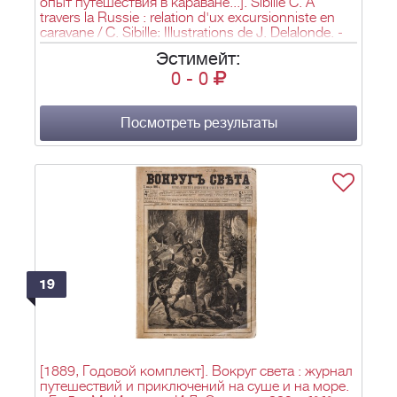
опыт путешествия в караване...]. Sibille C. A
travers la Russie : relation d'ux excursionniste en
caravane / C. Sibille; Illustrations de J. Delalonde. -
Париж: Librairie Ch. Delagrave, 1892. - [4], 314 с.:
Эстимейт:
ил.; 24,9x16,3 см.
0
-
0
Посмотреть результаты
19
[1889, Годовой комплект]. Вокруг света : журнал
путешествий и приключений на суше и на море.