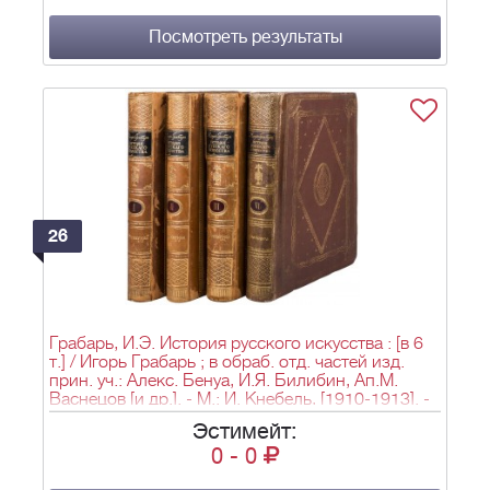
Посмотреть результаты
26
Грабарь, И.Э. История русского искусства : [в 6
т.] / Игорь Грабарь ; в обраб. отд. частей изд.
прин. уч.: Алекс. Бенуа, И.Я. Билибин, Ап.М.
Васнецов [и др.]. - М.: И. Кнебель, [1910-1913]. -
Т.1-3, 6; 30,5х22,8 см.
Эстимейт:
0
-
0