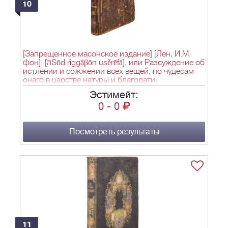
10
[Запрещенное масонское издание] [Лен, И.М.
фон]. [הSōd riggāβōn usěrēfā], или Разсуждение об
истлении и сожжении всех вещей, по чудесам
онаго в царстве натуры и благодати,
относительно к большому и малому миру
Эстимейт:
(Macro-et Micro cosmice) яко ключ, которым
0
-
0
отверзается путь к усовершенствованию,
обнажается сокровенное в тварях, и
основательно познается просветление
смертнаго тела : Перевод с четвертаго и
Посмотреть результаты
многими любопытными примечаниями
умноженнаго издания, на немецком языке
печатаннаго во Франкфурте на Майне, в 1771 м
году. - М.: в тип. Н.С. Всеволожскаго, 1816. - VIII,
177, [3] с., 1 л. ил. (офорт); 20,7х12 см.
11