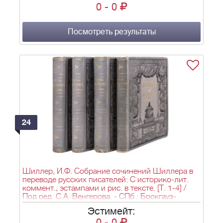
0
-
0
Посмотреть результаты
24
Шиллер, И.Ф. Собрание сочинений Шиллера в
переводе русских писателей: С историко-лит.
коммент., эстампами и рис. в тексте. [Т. 1-4] /
Под ред. С.А. Венгерова. - СПб.: Брокгауз-
Ефрон, 1901. - (Библиотека великих писателей.
Эстимейт:
Шиллер).
0
-
0