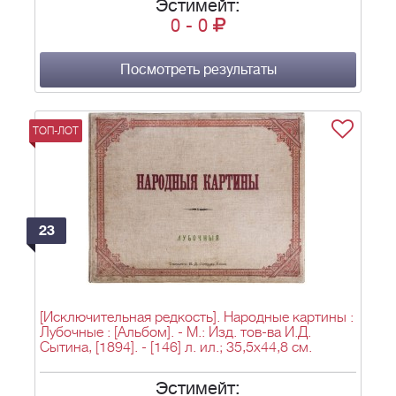
Эстимейт:
0
-
0
Посмотреть результаты
ТОП-ЛОТ
23
[Исключительная редкость]. Народные картины :
Лубочные : [Альбом]. - М.: Изд. тов-ва И.Д.
Сытина, [1894]. - [146] л. ил.; 35,5х44,8 см.
Эстимейт: