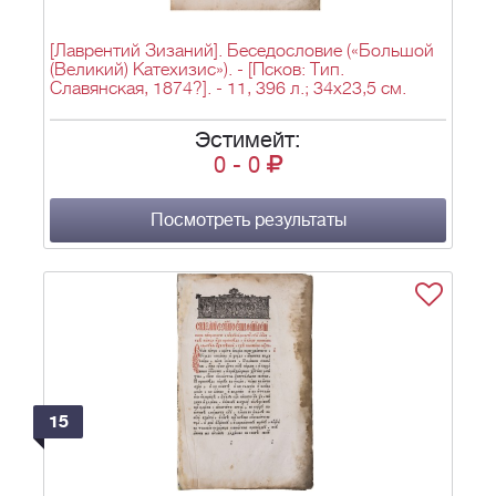
[Лаврентий Зизаний]. Беседословие («Большой
(Великий) Катехизис»). - [Псков: Тип.
Славянская, 1874?]. - 11, 396 л.; 34х23,5 см.
Эстимейт:
0
-
0
Посмотреть результаты
15