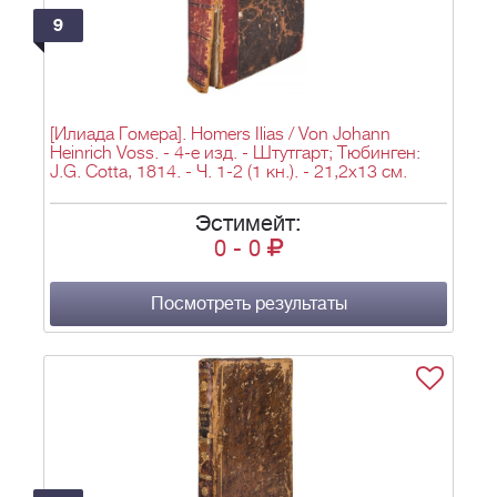
9
[Илиада Гомера]. Homers Ilias / Von Johann
Heinrich Voss. - 4-е изд. - Штутгарт; Тюбинген:
J.G. Cotta, 1814. - Ч. 1-2 (1 кн.). - 21,2х13 см.
Эстимейт:
0
-
0
Посмотреть результаты