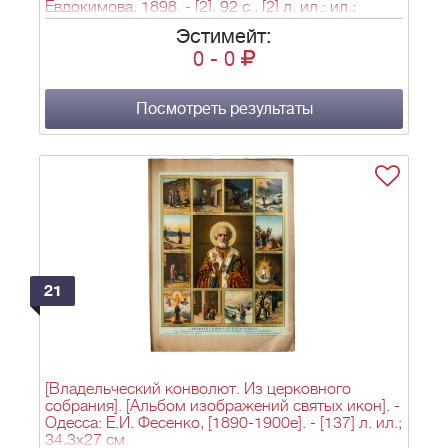
Евдокимова, 1898. - [2], 92 с., [2] л. ил.: ил.;
24,3х16,7 см. - (Чтение для народа).
Эстимейт:
0
-
0
Посмотреть результаты
21
[Владельческий конволют. Из церковного
собрания]. [Альбом изображений святых икон]. -
Одесса: Е.И. Фесенко, [1890-1900е]. - [137] л. ил.;
34,3х27 см.