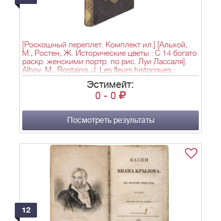
[Роскошный переплет. Комплект ил.] [Альхой,
М., Ростен, Ж. Исторические цветы : С 14 богато
раскр. женскими портр. по рис. Луи Лассаля].
Alhoy, M., Rostaing, J. Les fleurs historiques :
ouvrage illustre de quatorze portraits de femmes
Эстимейт:
richement colories d'apres les dessins de Louis
0
-
0
Lassalle / par Maurice Alhoy et Jules Rostaing. -
Париж: V-ve Louis Janet, [1852]. - [8], 248 с., 14 л.
ил.; 26,8х17,3 см.
Посмотреть результаты
12