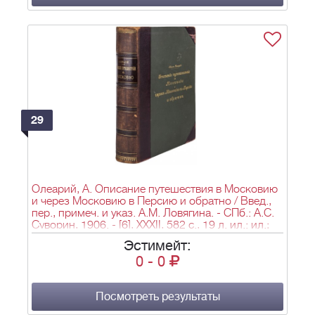
29
Олеарий, А. Описание путешествия в Московию
и через Московию в Персию и обратно / Введ.,
пер., примеч. и указ. А.М. Ловягина. - СПб.: А.С.
Суворин, 1906. - [6], XXXII, 582 с., 19 л. ил.: ил.;
29,6х20,6 см.
Эстимейт:
0
-
0
Посмотреть результаты