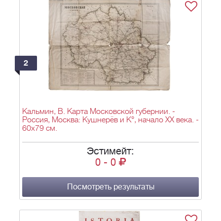
Gymnafiarchae. - Нюрнберг: Homännische Officin,
1744. - 20 л. карт.; 52,4х32,4 см.
2
Кальмин, В. Карта Московской губернии. -
Россия, Москва: Кушнерёв и К°, начало XX века. -
60х79 см.
Эстимейт:
0
-
0
Посмотреть результаты