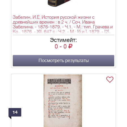
Забелин, И.Е. История русской жизни с
древнейших времен : в 2 ч. / Соч. Ивана
Забелина. - 1876-1879. - Ч.1. - М.: тип. Грачева и
Ко., 1876. - XII, 647 с.; Ч.2. - М.: [б.и.], 1879. - [2],
II, 520 c.; 22,7х14,8 см.
Эстимейт:
0
-
0
Посмотреть результаты
14