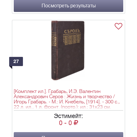
Посмотреть результаты
27
[Комплект ил.]. Грабарь, И.Э. Валентин
Александрович Серов : Жизнь и творчество /
Игорь Грабарь. - М.: И. Кнебель, [1914]. - 300 с.,
22 л. ил., 1 л. фронт. (портр.): ил.; 31х23 см.
Эстимейт:
0
-
0