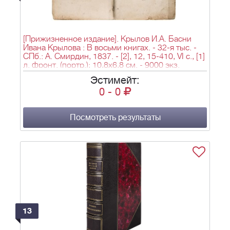
[Прижизненное издание]. Крылов И.А. Басни
Ивана Крылова : В восьми книгах. - 32-я тыс. -
СПб.: А. Смирдин, 1837. - [2], 12, 15-410, VI с., [1]
л. фронт. (портр.); 10,8х6,8 см. - 9000 экз.
Эстимейт:
0
-
0
Посмотреть результаты
13