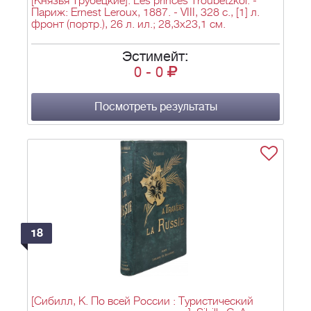
[Князья Трубецкие]. Les princes Troubetzkoi. -
Париж: Ernest Leroux, 1887. - VIII, 328 c., [1] л.
фронт (портр.), 26 л. ил.; 28,3х23,1 см.
Эстимейт:
0
-
0
Посмотреть результаты
18
[Сибилл, К. По всей России : Туристический