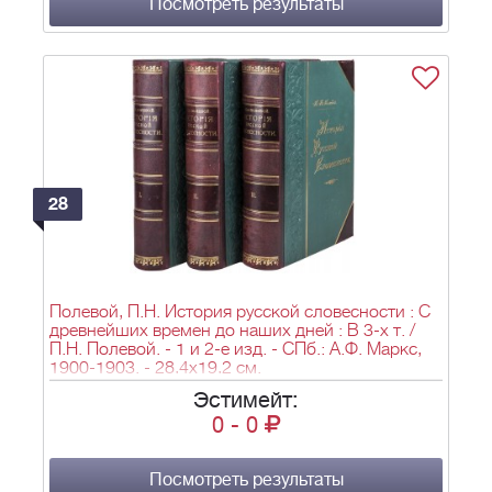
Посмотреть результаты
28
Полевой, П.Н. История русской словесности : С
древнейших времен до наших дней : В 3-х т. /
П.Н. Полевой. - 1 и 2-е изд. - СПб.: А.Ф. Маркс,
1900-1903. - 28,4х19,2 см.
Эстимейт:
0
-
0
Посмотреть результаты