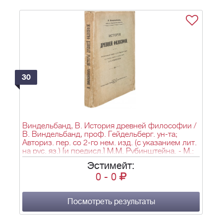
30
Виндельбанд, В. История древней философии /
В. Виндельбанд, проф. Гейдельберг. ун-та;
Авториз. пер. со 2-го нем. изд. (с указанием лит.
на рус. яз.) [и предисл.] М.М. Рубинштейна. - М.:
тип. Рус. т-ва, 1911. - XVI, 397 с.; 24,4х16,7 см.
Эстимейт:
0
-
0
Посмотреть результаты