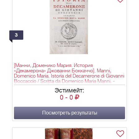
3
[Манни, Доменико Мария. История
«Декамерона» Джованни Боккаччо]. Manni,
Domenico Maria. Istoria del Decamerone di Giovanni
Boccaccio / Scritta da Domenico Maria Manni. -
Флоренция: [Б. и.], 1742. - XXX, 672 с., [2] л. ил. :
Эстимейт:
ил.; 22х14,5 см.
0
-
0
Посмотреть результаты