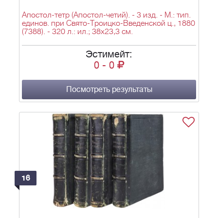
Апостол-тетр (Апостол-четий). - 3 изд. - М.: тип.
единов. при Свято-Троицко-Введенской ц., 1880
(7388). - 320 л.: ил.; 38х23,3 см.
Эстимейт:
0
-
0
Посмотреть результаты
16