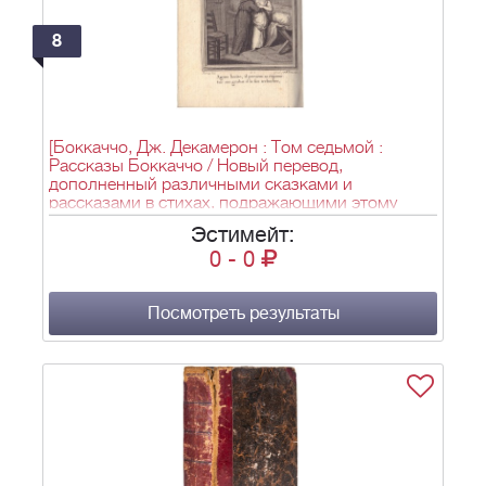
8
[Боккаччо, Дж. Декамерон : Том седьмой :
Рассказы Боккаччо / Новый перевод,
дополненный различными сказками и
рассказами в стихах, подражающими этому
знаменитому поэту ...]. Le Decameron de Bocace :
Эстимейт:
Tome septieme : Contes des Bocace / Traduction
0
-
0
nouvelle, augmentée de divers Contes et Nouvelles
en vers imités de ce Poete célèbre ... : [в 11 т.]. -
Париж: Chez Poncelin, 1801-1802. - Т. 7. - 1801. -
[4], 202, [1] с., [1] л. фронт. (офорт.), [13] л. ил. -
Посмотреть результаты
14х8,5 см.