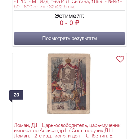
- Г.15. - М.: Изд. т-ва И.Д. Сытина, 1889. - №№1-
50 - 800 с.: ил.; 32x22,5 см.
Эстимейт:
0
-
0
Посмотреть результаты
20
Ломан, Д.Н. Царь-освободитель, царь-мученик
император Александр II / Сост. поручик Д.Н.
Ломан. - 2-е изд., испр. и доп. - СПб.: тип. Е.