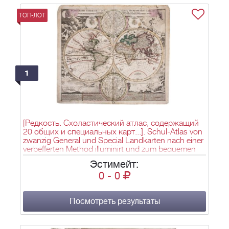
ТОП-ЛОТ
1
[Редкость. Схоластический атлас, содержащий
20 общих и специальных карт...]. Schul-Atlas von
zwanzig General und Special Landkarten nach einer
verbefferten Method illuminirt und zum bequemen
Gebrauch der Unflangs der Geographie = Atlas
Эстимейт:
scholastique compose de XX cartes, tant generales
0
-
0
que particulieres, le tout nouvellement revu,
enlumine et accommode a l'usage de la jeunesse,
suivant les elements de geographie = Atlas
scholasticus ex xx. mappis generalibus et
Посмотреть результаты
specialibus colorum ope emendatius redditis,
compositus, et ad usum elementorum geographiae /
herrn M. Johann Jacob Schaber Straßburgischen