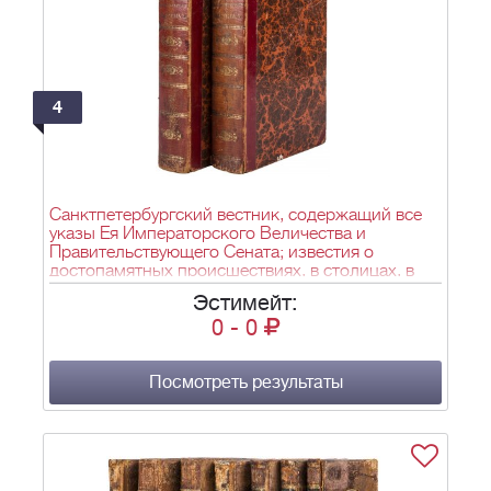
4
Санктпетербургский вестник, содержащий все
указы Ея Императорского Величества и
Правительствующего Сената; известия о
достопамятных происшествиях, в столицах, в
наместничествах и губерниях; росписание всем
Эстимейт:
выходящим в государстве новым книгам, с
0
-
0
кратким рассуждением об оных; разные мелкие
сочинения для полезного и приятного чтения;
перечень важнейшим иностранным новостям и
проч. [В 7 ч.] Ч. 2-3. СПб.: В Вольной тип.
Посмотреть результаты
Вейтбрехта и Шнора, 1778-1779. - 18х12 см.