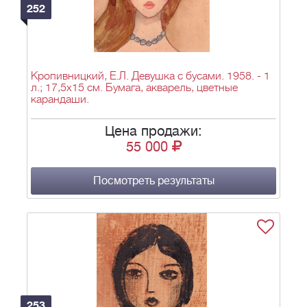
252
Кропивницкий, Е.Л. Девушка с бусами. 1958. - 1
л.; 17,5х15 см. Бумага, акварель, цветные
карандаши.
Цена продажи:
55 000
Посмотреть результаты
253