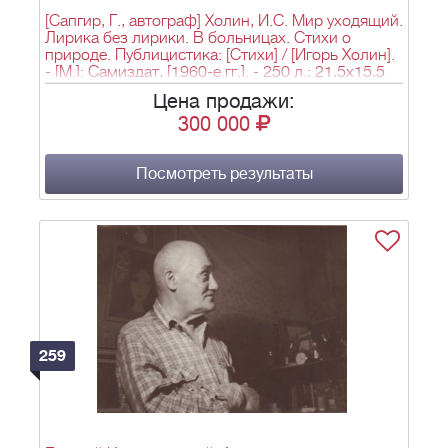
[Сапгир, Г., автограф] Холин, И.С. Мир уходящий.
Лирика без лирики. В больницах. Стихи о
природе. Публицистика: [Стихи] / [Игорь Холин].
- [М.]: Самиздат, [1960-е гг.]. - 250 л.; 21,5х15,5
см.
Цена продажи:
300 000
Посмотреть результаты
259