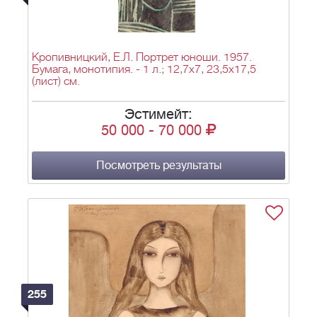
Кропивницкий, Е.Л. Портрет юноши. 1957.
Бумага, монотипия. - 1 л.; 12,7х7, 23,5х17,5
(лист) см.
Эстимейт:
50 000
-
70 000
Посмотреть результаты
255