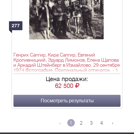
277
Генрих Сапгир, Кира Сапгир, Евгений
Кропивницкий, Эдуард Лимонов, Елена Щапова
и Аркадий Штейнберг в Измайлово. 29 сентября
1974.Фотография. Оригинальный отпечаток. - 1
л.; 18х27,5 см.
Цена продажи:
62 500
Посмотреть результаты
‹
1
2
3
4
›