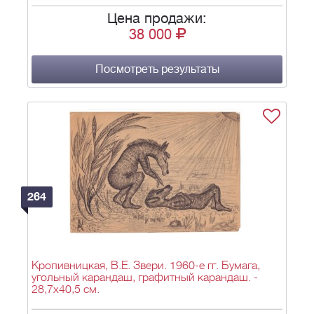
Цена продажи:
38 000
Посмотреть результаты
264
Кропивницкая, В.Е. Звери. 1960-е гг. Бумага,
угольный карандаш, графитный карандаш. -
28,7х40,5 см.