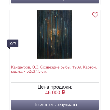
271
Кандауров, О.З. Созвездие рыбы. 1969. Картон,
масло. - 52х37,5 см.
Цена продажи:
46 000
Посмотреть результаты