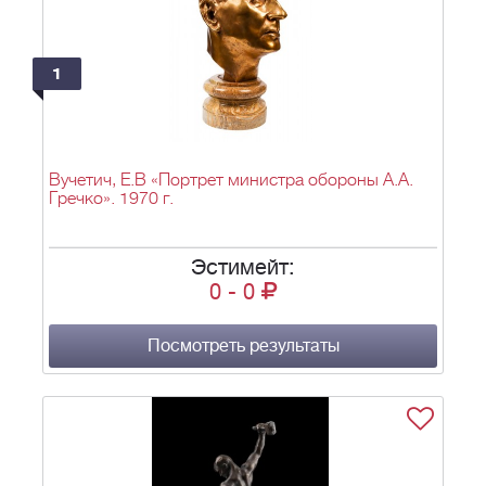
1
Вучетич, Е.В «Портрет министра обороны А.А.
Гречко». 1970 г.
Эстимейт:
0
-
0
Посмотреть результаты