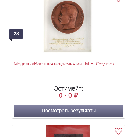
28
Медаль «Военная академия им. М.В. Фрунзе».
Эстимейт:
0
-
0
Посмотреть результаты