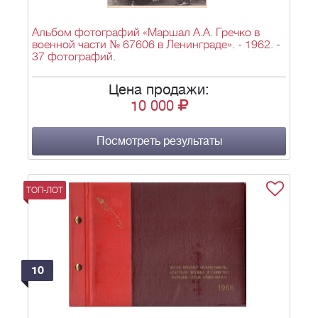
Альбом фотографий «Маршал А.А. Гречко в
военной части № 67606 в Ленинграде». - 1962. -
37 фотографий.
Цена продажи:
10 000
Посмотреть результаты
ТОП-ЛОТ
10