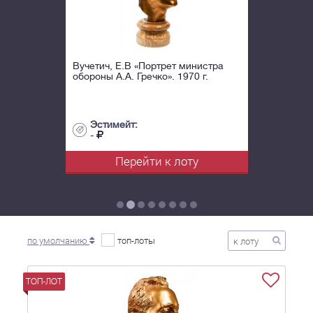
Вучетич, Е.В «Портрет министра
обороны А.А. Гречко». 1970 г.
Эстимейт:
-
Перейти к лоту
по умолчанию
топ-лоты
ТОП-ЛОТ