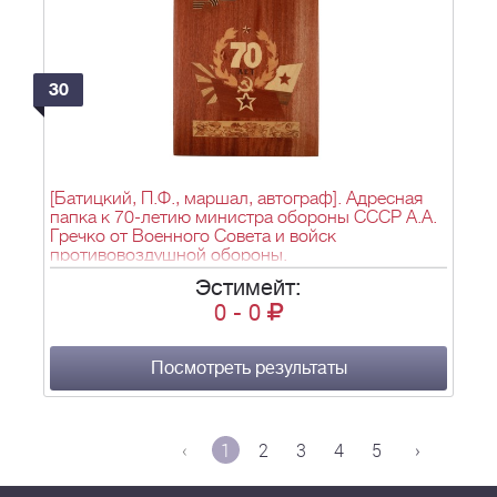
30
[Батицкий, П.Ф., маршал, автограф]. Адресная
папка к 70-летию министра обороны СССР А.А.
Гречко от Военного Совета и войск
противовоздушной обороны.
Эстимейт:
0
-
0
Посмотреть результаты
‹
1
2
3
4
5
›