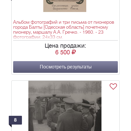
Альбом фотографий и три письма от пионеров
города Балты [Одесская область] почетному
пионеру, маршалу А.А. Гречко. - 1960. - 23
фотографии; 24х33 см.
Цена продажи:
6 500
Посмотреть результаты
8