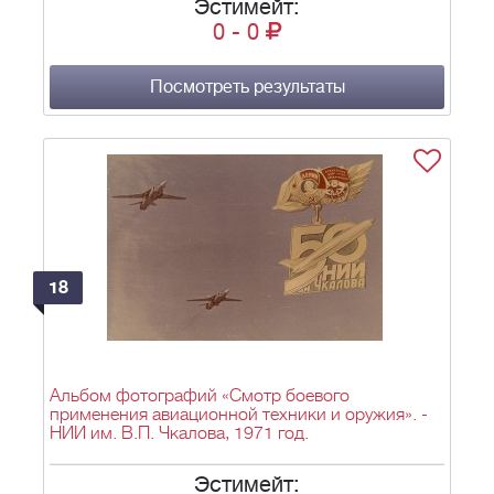
Эстимейт:
0
-
0
Посмотреть результаты
18
Альбом фотографий «Смотр боевого
применения авиационной техники и оружия». -
НИИ им. В.П. Чкалова, 1971 год.
Эстимейт: