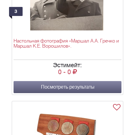
3
Настольная фотография «Маршал А.А. Гречко и
Маршал К.Е. Ворошилов».
Эстимейт:
0
-
0
Посмотреть результаты