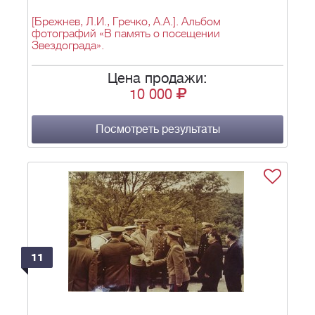
[Брежнев, Л.И., Гречко, А.А.]. Альбом
фотографий «В память о посещении
Звездограда».
Цена продажи:
10 000
Посмотреть результаты
11