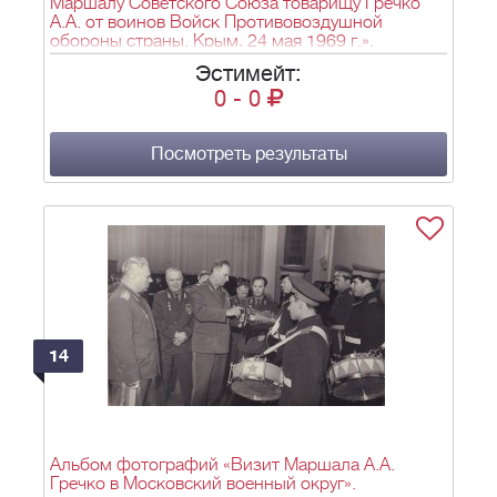
Маршалу Советского Союза товарищу Гречко
А.А. от воинов Войск Противовоздушной
обороны страны. Крым, 24 мая 1969 г.».
Эстимейт:
0
-
0
Посмотреть результаты
14
Альбом фотографий «Визит Маршала А.А.
Гречко в Московский военный округ».