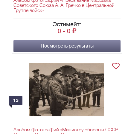
Альбом фотографий «Пребывание Маршала
Советского Союза А. А. Гречко в Центральной
Группе войск».
Эстимейт:
0
-
0
Посмотреть результаты
13
Альбом фотографий «Министру обороны СССР