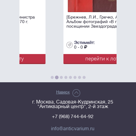
а
[Брежнев, Л.И., Гречко, А.А.].
Альбом фотографий «В память о
посещении Звездограда».
Эстимейт:
0 - 0
перейти к лоту
Наверх
г. Москва, Садовая-Кудринская, 25
"Антикварный центр", 2-й этаж
+7 (968) 744-64-92
info@anticvarium.ru