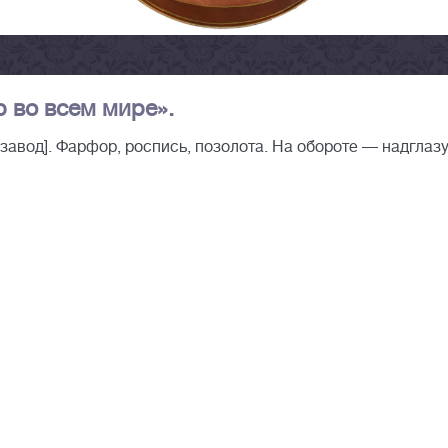
 во всем мире».
авод]. Фарфор, роспись, позолота. На обороте — надглаз