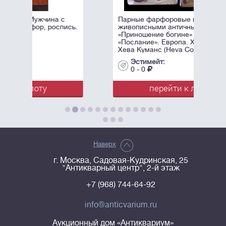
с
Парные фарфоровые пласты с
ись.
живописными античными сценами:
«Приношение богине» и
«Послание». Европа. Художник -
Хева Куманс (Heva Coomans). ...
Эстимейт:
0 - 0
перейти к лоту
Наверх
г. Москва, Садовая-Кудринская, 25
"Антикварный центр", 2-й этаж
+7 (968) 744-64-92
info@anticvarium.ru
Аукционный дом «Антиквариум»