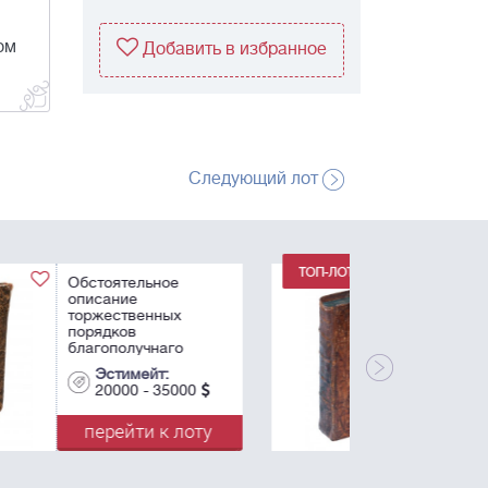
ом
Добавить в избранное
Следующий лот
[Вкладная книга царя
Михаила
Федоровича] Триодь
постная. - М.:
Печатный двор, 24
сент. 1630.
Эстимейт:
8000 - 10000
перейти к лоту