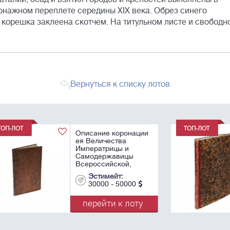
тонажном переплете середины XIX века. Обрез синего
 корешка заклеена скотчем. На титульном листе и свободн
Вернуться к списку лотов
ации
ации
Обстоятельное
Обстоятельное
описание
описание
торжественных
торжественных
ы
порядков
порядков
благополучнаго
благополучнаго
ы
вшествия в
вшествия в
Эстимейт:
Эстимейт:
царствующий град
царствующий град
0
00
20000 - 35000
20000 - 35000
Москву и
Москву и
священнейшаго
священнейшаго
ту
оту
перейти к лоту
перейти к лоту
коронования ея ...
коронования ея ...