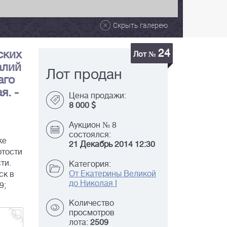
Скрыть галерею
24
ских
Лот №
алий
Лот продан
аго
я. -
Цена продажи:
8 000
Аукцион № 8
состоялся:
ке
21 Декабрь 2014 12:30
ртости
ти.
Категория:
От Екатерины Великой
ск в
до Николая I
9;
Количество
просмотров
лота:
2509