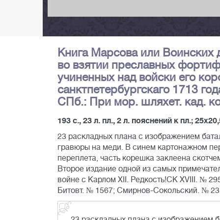
Книга Марсова или Воинских д
во взятии преславных фортиф
учиненных над войски его коро
санктпетербургскаго 1713 год
СПб.: При мор. шляхет. кад. к
193 с., 23 л. пл., 2 л. пояснений к пл.; 25х20
23 раскладных плана с изображением батал
гравюры на меди. В синем картонажном пер
переплета, часть корешка заклеена скотче
Второе издание одной из самых примечател
войне с Карлом XII. Редкость!СК XVIII. № 
Битовт. № 1567; Смирнов-Сокольский. № 23
23 раскладных плана с изображением ба