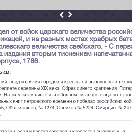
ел от войск царскаго величества россий
икацей, и на разных местах храбрых бат
левскаго величества свейскаго. - С перв
а издания вторым тиснением напечатанна
орпусе, 1766.
,5 см.
ий, осад и взятия городов и крепостей выполнены в техни
еплете середины XIX века. Обрез синего крапления. Поте
м. На титульном листе и свободном листе форзаца потертос
ьных книг петровского времени о победах российских вой
2955; Обольянинов, № 1274; Сопиков № 5224; Смирдин. № 247
.
талий, осад и взятия городов и крепостей выполнены в