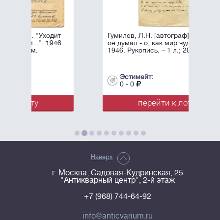
одит
Гумилев, Л.Н. [автограф]. "Глупец,
946.
он думал - о, как мир чудесен...".
1946. Рукопись. – 1 л.; 20х15 см.
Эстимейт:
0 - 0
перейти к лоту
Наверх
г. Москва, Садовая-Кудринская, 25
"Антикварный центр", 2-й этаж
+7 (968) 744-64-92
info@anticvarium.ru