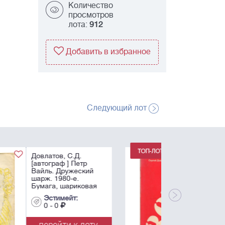
Количество
просмотров
лота:
912
Добавить в избранное
Следующий лот
Довлатов, С.Д.
[автограф]. Зона:
Записки надзирателя
/ Сергей Довлатов. –
Ann Arbor (Michigan):
Эрмитаж, 1982. – 125
Эстимейт:
с.; 20,4 х 14 см.
0 - 0
перейти к лоту