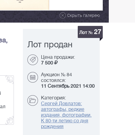
Скрыть галерею
27
Лот №
за,
Лот продан
Цена продажи:
7 500
Аукцион № 84
состоялся:
11 Сентябрь 2021 14:00
В
Категория:
Сергей Довлатов:
сал
автографы, редкие
издания, фотографии.
К 80-ти летию со дня
рождения