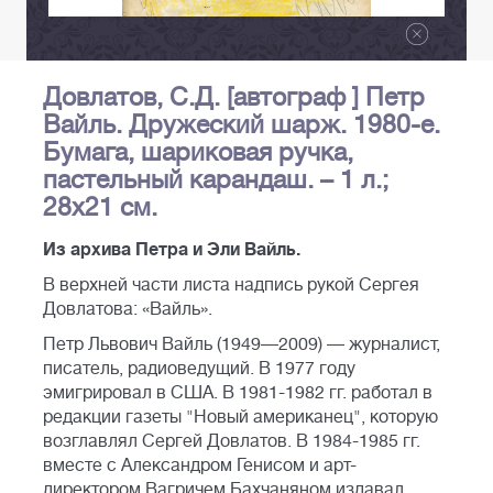
Довлатов, С.Д. [автограф ] Петр
Вайль. Дружеский шарж. 1980-е.
Бумага, шариковая ручка,
пастельный карандаш. – 1 л.;
28x21 см.
Из архива Петра и Эли Вайль.
В верхней части листа надпись рукой Сергея
Довлатова: «Вайль».
Петр Львович Вайль (1949—2009) — журналист,
писатель, радиоведущий. В 1977 году
эмигрировал в США. В 1981-1982 гг. работал в
редакции газеты "Новый американец", которую
возглавлял Сергей Довлатов. В 1984-1985 гг.
вместе с Александром Генисом и арт-
директором Вагричем Бахчаняном издавал