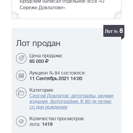
Бродский написал отдельное эссе «О
Сереже Довлатове».
8
Лот №
Лот продан
Цена продажи:
65 000
Аукцион № 84 состоялся:
11 Сентябрь 2021 14:00
Категория:
Сергей Довлатов: автографы, редкие
издания, фотографии. К 80-ти летию
со дня рождения
Количество просмотров
лота:
1419