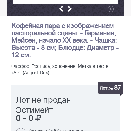
Кофейная пара с изображением
пасторальной сцены. - Германия,
Мейсен, начало XX века. - Чашка:
Высота - 8 см; Блюдце: Диаметр -
12 см.
Фарфор. Роспись, золочение. Метка в тесте:
«AR» (August Rex).
87
Лот №
Лот не продан
Эстимейт
0
-
0
Аукцион № 87 состоялся: