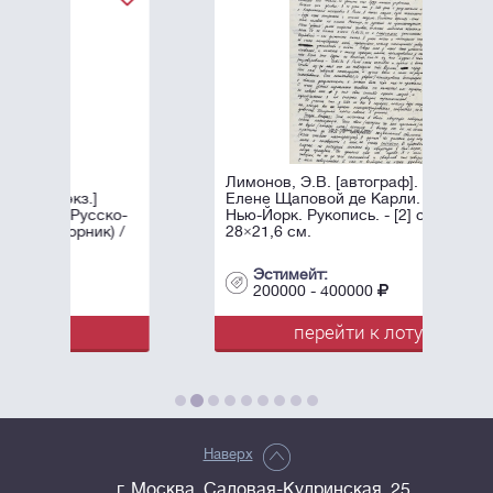
Лимонов, Э.В. [автограф]. Письмо к
Елене Щаповой де Карли. 1980.
ко-
Нью-Йорк. Рукопись. - [2] с.;
 /
28×21,6 см.
Эстимейт:
200000 - 400000
перейти к лоту
Наверх
г. Москва, Садовая-Кудринская, 25