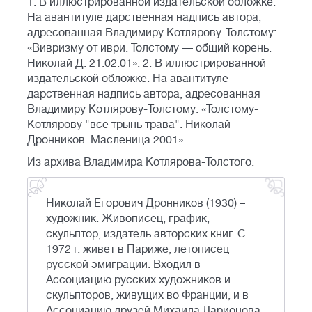
1. В иллюстрированной издательской обложке.
На авантитуле дарственная надпись автора,
адресованная Владимиру Котлярову-Толстому:
«Вивризму от иври. Толстому — общий корень.
Николай Д. 21.02.01». 2. В иллюстрированной
издательской обложке. На авантитуле
дарственная надпись автора, адресованная
Владимиру Котлярову-Толстому: «Толстому-
Котлярову "все трынь трава". Николай
Дронников. Масленица 2001».
Из архива Владимира Котлярова-Толстого.
Николай Егорович Дронников (1930) –
художник. Живописец, график,
скульптор, издатель авторских книг. С
1972 г. живет в Париже, летописец
русской эмиграции. Входил в
Ассоциацию русских художников и
скульпторов, живущих во Франции, и в
Ассоциацию друзей Михаила Ларионова