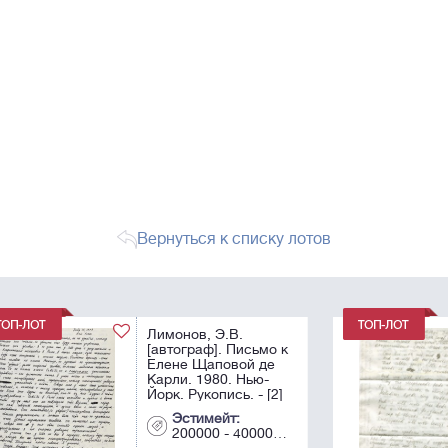
Вернуться к списку лотов
[«...как самый
 к
последний сноб
общаюсь с
гомосексуальными
2]
иностранцами...»]
Лимонов, Э.В.
Эстимейт:
[автограф]. Письмо к
000 - 400000
200000 - 400000
Елене Щаповой де