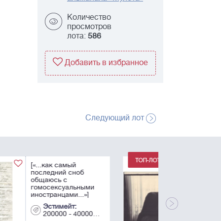
Количество
просмотров
лота:
586
Добавить в избранное
Следующий лот
Писатель Эдуард
Лимонов за работой.
1983. Париж.
Фотограф -
Александр
Бородулин.
Эстимейт:
Авторский
30000 - 50000
серебряно-