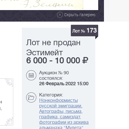
Скрыть галерею
173
Лот №
Лот не продан
Эстимейт
6 000
-
10 000
Аукцион № 90
состоялся:
26 Февраль 2022 15:00
Категория:
Нонконформисты
н
русской эмиграции.
,
Автографы, письма,
графика, самиздат,
фотографии из архива
альманаха "Мулета"