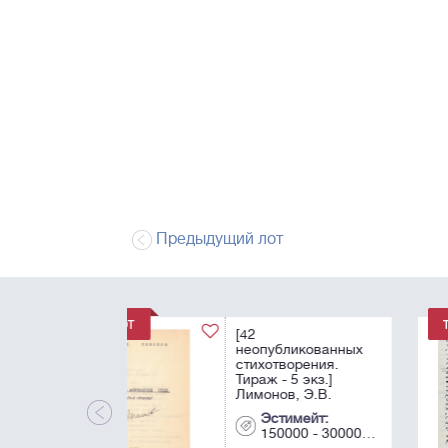
Предыдущий лот
Лимонов, Э.В.
[автограф]. Письмо
Елене Щаповой де
Карли. 1980. Нью-
Йорк. Рукопись. - [
с.; 28×21,6 см.
Эстимейт:
200