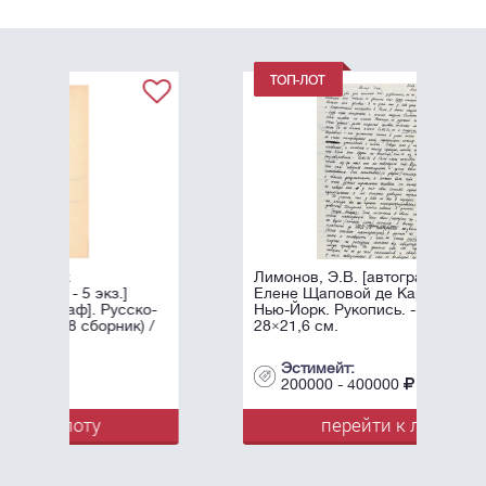
Лимонов, Э.В. [автограф]. Письмо к
Елене Щаповой де Карли. 1980.
ско-
Нью-Йорк. Рукопись. - [2] с.;
) /
28×21,6 см.
Эстимейт:
200000 - 400000
перейти к лоту