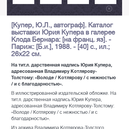
[Купер, Ю.Л., автограф]. Каталог
выставки Юрия Купера в галерее
Клода Бернара: [на франц. яз]. -
Париж: [Б.и.], 1988. - [40] c., ил.;
26x22 см.
На тит.л. дарственная надпись Юрия Купера,
адресованная Владимиру Котлярову-
Толстому: «Володе / Котлярову / с нежностью
/ и с благодарностью».
В иллюстрированной издательской обложке. На
тит.л. дарственная надпись Юрия Купера,
адресованная Владимиру Котлярову-Толстому:
«Володе / Котлярову / с нежностью / и с
благодарностью».
Из архива Владимира Котлярова-Толстого.