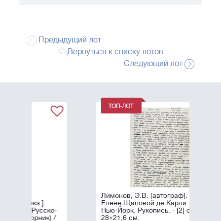
Предыдущий лот
Вернуться к списку лотов
Следующий лот
Лимонов, Э.В. [автограф]. Письмо к
Елене Щаповой де Карли. 1980.
ко-
Нью-Йорк. Рукопись. - [2] с.;
) /
28×21,6 см.