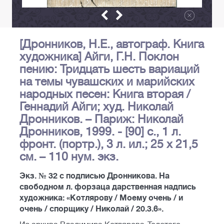
[Дронников, Н.Е., автограф. Книга
художника] Айги, Г.Н. Поклон
пению: Тридцать шесть вариаций
на темы чувашских и марийских
народных песен: Книга вторая /
Геннадий Айги; худ. Николай
Дронников. – Париж: Николай
Дронников, 1999. - [90] с., 1 л.
фронт. (портр.), 3 л. ил.; 25 х 21,5
см. – 110 нум. экз.
Экз. № 32 с подписью Дронникова. На
свободном л. форзаца дарственная надпись
художника: «Котлярову / Моему очень / и
очень / спорщику / Николай / 20.3.6».