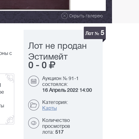
Скрыть галерею
5
Лот №
Лот не продан
оны с
Эстимейт
0
-
0
Аукцион № 91-1
состоялся:
I
16 Апрель 2022 14:00
ое
Категория:
ты
Карты
Количество
просмотров
лота:
517