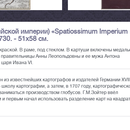
ийской империи) «Spatiossimum Imperium
730. - 51х58 см.
краской. В раме, под стеклом. В картуши включены медаль
 правительницы Анны Леопольдовны и ее мужа Антона
царя Ивана VI.
ин из известнейших картографов и издателей Германии XVII
 школу картографии, а затем, в 1707 году, картографическ
 заниматься производством глобусов. Г.М.Зойтер ввёл
 и первым начал использовать разделение карт на квадра