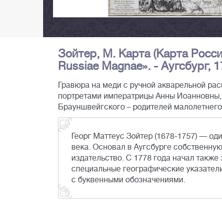
Зойтер, М. Карта (Карта Росс
Russiae Magnae». - Аугсбург, 1
Гравюра на меди с ручной акварельной рас
портретами императрицы Анны Иоанновны,
Брауншвейгского – родителей малолетнего 
Георг Маттеус Зойтер (1678-1757) — од
века. Основал в Аугсбурге собственную
издательство. С 1778 года начал также
специальные географические указатели
с буквенными обозначениями.