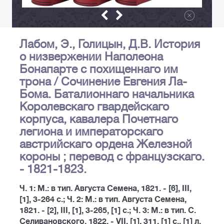
Лабом, Э., Голицын, Д.В. История
о низвержении Наполеона
Бонапарте с похищеннаго им
трона / Сочинение Евгения Ла-
Бома. Баталионнаго начальника
Королевскаго гвардейскаго
корпуса, кавалера Почетнаго
легиона и императорскаго
австрийскаго ордена Железной
короны ; перевод с французскаго.
- 1821-1823.
Ч. 1: М.: в тип. Августа Семена, 1821. - [6], III,
[1], 3-264 с.; Ч. 2: М.: в тип. Августа Семена,
1821. - [2], III, [1], 3-265, [1] с.; Ч. 3: М.: в тип. С.
Селивановского, 1822. - VII, [1], 311, [1] с., [1] л.