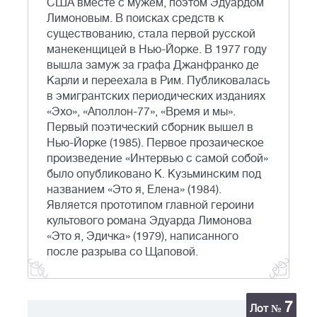
США вместе с мужем, поэтом Эдуардом
Лимоновым. В поисках средств к
существованию, стала первой русской
манекенщицей в Нью-Йорке. В 1977 году
вышла замуж за графа Джанфранко де
Карли и переехала в Рим. Публиковалась
в эмигрантских периодических изданиях
«Эхо», «Аполлон-77», «Время и мы».
Первый поэтический сборник вышел в
Нью-Йорке (1985). Первое прозаическое
произведение «Интервью с самой собой»
было опубликовано К. Кузьминским под
названием «Это я, Елена» (1984).
Является прототипом главной героини
культового романа Эдуарда Лимонова
«Это я, Эдичка» (1979), написанного
после разрыва со Щаповой.
7
Лот №