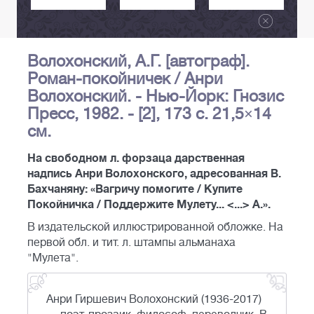
Волохонский, А.Г. [автограф].
Роман-покойничек / Анри
Волохонский. - Нью-Йорк: Гнозис
Пресс, 1982. - [2], 173 c. 21,5×14
см.
На свободном л. форзаца дарственная
надпись Анри Волохонского, адресованная В.
Бахчаняну: «Вагричу помогите / Купите
Покойничка / Поддержите Мулету... <...> А.».
В издательской иллюстрированной обложке. На
первой обл. и тит. л. штампы альманаха
"Мулета".
Анри Гиршевич Волохонский (1936-2017)