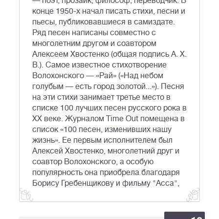
— поэт, прозаик, философ, переводчик. В
конце 1950-х начал писать стихи, песни и
пьесы, публиковавшиеся в самиздате.
Ряд песен написаны совместно с
многолетним другом и соавтором
Алексеем Хвостенко (общая подпись А. Х.
В.). Самое известное стихотворение
Волохонского — «Рай» («Над небом
голубым — есть город золотой...»). Песня
на эти стихи занимает третье место в
списке 100 лучших песен русского рока в
XX веке. Журналом Time Out помещена в
список «100 песен, изменивших нашу
жизнь». Ее первым исполнителем был
Алексей Хвостенко, многолетний друг и
соавтор Волохонского, а особую
популярность она приобрела благодаря
Борису Гребенщикову и фильму "Асса",