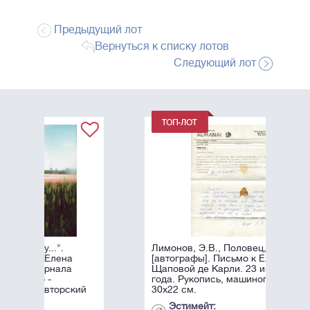
Предыдущий лот
Вернуться к списку лотов
Следующий лот
Лимонов, Э.В., Половец, А.Б.
[автографы]. Письмо к Елене
Щаповой де Карли. 23 июля 1981
года. Рукопись, машинопись. - 1 л.;
ий
30х22 см.
Эстимейт: