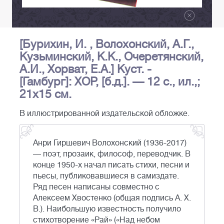
[Бурихин, И. , Волохонский, А.Г.,
Кузьминский, К.К., Очеретянский,
А.И., Хорват, Е.А.] Куст. -
[Гамбург]: ХОР, [б.д.]. — 12 с., ил.,;
21х15 см.
В иллюстрированной издательской обложке.
Анри Гиршевич Волохонский (1936-2017)
— поэт, прозаик, философ, переводчик. В
конце 1950-х начал писать стихи, песни и
пьесы, публиковавшиеся в самиздате.
Ряд песен написаны совместно с
Алексеем Хвостенко (общая подпись А. Х.
В.). Наибольшую известность получило
стихотворение «Рай» («Над небом