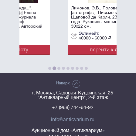
.
Лимонов, Э.В., Половец, А.Б.
на
[автографы]. Письмо к Елене
ла
Щаповой де Карли. 23 июля 1981
года. Рукопись, машинопись. - 1 л.;
рский
30х22 см.
Эстимейт:
40000 - 60000
перейти к лоту
Наверх
г. Москва, Садовая-Кудринская, 25
"Антикварный центр", 2-й этаж
+7 (968) 744-64-92
info@anticvarium.ru
Аукционный дом «Антиквариум»