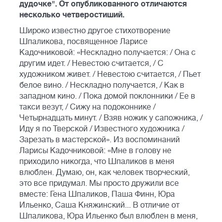
дудочке". От опубликованного отличаются
несколько четверостиший.
Широко известно другое стихотворение
Шпаликова, посвященное Ларисе
Кадочниковой: «Нескладно получается: / Она с
другим идет. / Невестою считается, / С
художником живет. / Невестою считается, / Пьет
белое вино. / Нескладно получается, / Как в
западном кино. / Пока домой поклонники / Ее в
такси везут, / Сижу на подоконнике /
Четырнадцать минут. / Взяв ножик у сапожника, /
Иду я по Тверской / Известного художника /
Зарезать в мастерской». Из воспоминаний
Ларисы Кадочниковой: «Мне в голову не
приходило никогда, что Шпаликов в меня
влюблен. Думаю, он, как человек творческий,
это все придумал. Мы просто дружили все
вместе: Гена Шпаликов, Паша Финн, Юра
Ильенко, Саша Княжинский... В отличие от
Шпаликова, Юра Ильенко был влюблен в меня,