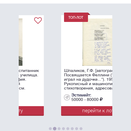
ник
Шпаликов, Г.Ф. [автограф]
ща.
Посвящается Феллини ("Дурак
играл на дудочке..."). 1959.
Рукописный и машинописный экз.
стихотворения, адресованного ...
Эстимейт:
50000 - 80000
перейти к лоту