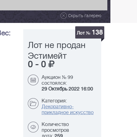
Скрыть галерею
138
Вес:
Лот №
Лот не продан
Эстимейт
0
-
0
Аукцион № 99
состоялся:
29 Октябрь 2022 16:00
Категория:
Декоративно-
прикладное искусство
Количество
просмотров
лота:
259