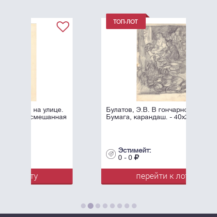
це.
Булатов, Э.В. В гончарной. 1957.
нная
Бумага, карандаш. - 40х29 см.
Эстимейт:
0 - 0
перейти к лоту