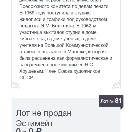
дипломами первой степени МОСХа и
Всесоюзного комитета по делам печати.
В 1958 году поступила в студию
живописи и графики под руководством
педагога Э.М. Белютина. В 1962-м —
участница выставок студии в доме
киноактера, в доме ученых, в доме
учителя на Большой Коммунистической,
а также в выставке в Манеже, которая
была расценена как формалистическая и
разгромлена посетившим ее Н.С.
Хрущёвым. Член Союза художников
СССР.
81
Лот №
Лот не продан
Эстимейт
0
-
0