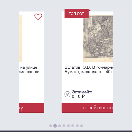
це.
Булатов, Э.В. В гончарной. 1957.
нная
Бумага, карандаш. - 40х29 см.
Эстимейт:
0 - 0
перейти к лоту