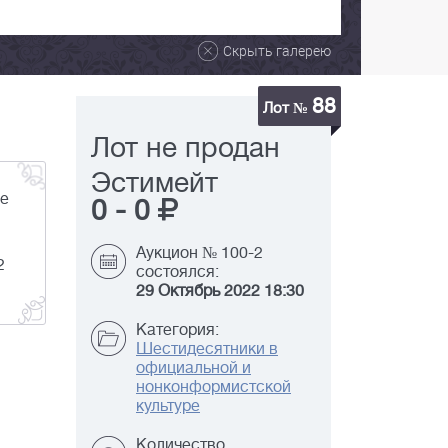
Скрыть галерею
88
Лот №
Лот не продан
Эстимейт
ие
0
-
0
Аукцион № 100-2
2
состоялся:
29 Октябрь 2022 18:30
Категория:
Шестидесятники в
официальной и
нонконформистской
культуре
Количество