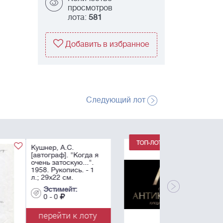
просмотров
лота:
581
Добавить в избранное
Следующий лот
Лот снят.
Эстимейт:
0 - 0
перейти к лоту