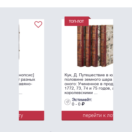
]
Кук, Д. Путешествие в южной
ых
половине земного шара и вокруг
оного: Учиненное в продолжение
1772, 73, 74 и 75 годов, аглийскими
королевскими ...
Эстимейт:
0 - 0
перейти к лоту