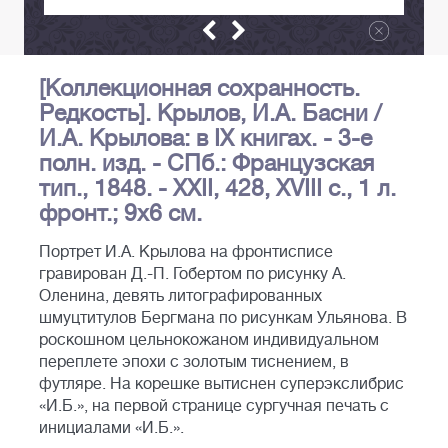
[Коллекционная сохранность.
Редкость]. Крылов, И.А. Басни /
И.А. Крылова: в IX книгах. - 3-е
полн. изд. - СПб.: Французская
тип., 1848. - XXII, 428, XVIII с., 1 л.
фронт.; 9х6 см.
Портрет И.А. Крылова на фронтисписе
гравирован Д.-П. Гобертом по рисунку А.
Оленина, девять литографированных
шмуцтитулов Бергмана по рисункам Ульянова. В
роскошном цельнокожаном индивидуальном
переплете эпохи с золотым тиснением, в
футляре. На корешке вытиснен суперэкслибрис
«И.Б.», на первой странице сургучная печать с
инициалами «И.Б.».