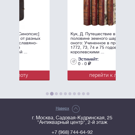
]
Кук, Д. Путешествие в южной
ых
половине земного шара и вокруг
оного: Учиненное в продолжение
1772, 73, 74 и 75 годов, аглийскими
королевскими ...
Эстимейт:
0 - 0
перейти к лоту
Наверх
г. Москва, Садовая-Кудринская, 25
"Антикварный центр", 2-й этаж
+7 (968) 744-64-92