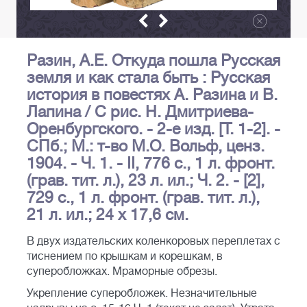
Разин, А.Е. Откуда пошла Русская
земля и как стала быть : Русская
история в повестях А. Разина и В.
Лапина / С рис. Н. Дмитриева-
Оренбургского. - 2-е изд. [Т. 1-2]. -
СПб.; М.: т-во М.О. Вольф, ценз.
1904. - Ч. 1. - II, 776 с., 1 л. фронт.
(грав. тит. л.), 23 л. ил.; Ч. 2. - [2],
729 с., 1 л. фронт. (грав. тит. л.),
21 л. ил.; 24 х 17,6 см.
В двух издательских коленкоровых переплетах с
тиснением по крышкам и корешкам, в
суперобложках. Мраморные обрезы.
Укрепление суперобложек. Незначительные