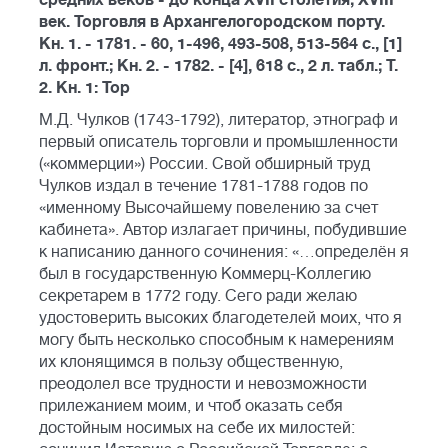
средних веков - до конца XVII столетия; XVIII
век. Торговля в Архангелогородском порту.
Кн. 1. - 1781. - 60, 1-496, 493-508, 513-564 с., [1]
л. фронт.; Кн. 2. - 1782. - [4], 618 с., 2 л. табл.; Т.
2. Кн. 1: Тор
М.Д. Чулков (1743-1792), литератор, этнограф и
первый описатель торговли и промышленности
(«коммерции») России. Свой обширный труд
Чулков издал в течение 1781-1788 годов по
«именному Высочайшему повелению за счет
кабинета». Автор излагает причины, побудившие
к написанию данного сочинения: «…определён я
был в государственную Коммерц-Коллегию
секретарем в 1772 году. Сего ради желаю
удостоверить высоких благодетелей моих, что я
могу быть несколько способным к намерениям
их клонящимся в пользу общественную,
преодолел все трудности и невозможности
прилежанием моим, и чтоб оказать себя
достойным носимых на себе их милостей: