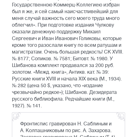
Государственною Коммерц-Коллегиею избран
был я же, и сей самый наисчастливейший для
меня случай важность сего моего труда много
облегчил». При подготовке издания Чулкову
оказали денежную поддержку Михаил
Сергеевич и Иван Иванович Голиковы, которые
кроме того разослали книгу по всем ратушам и
магистратам. Очень большая редкость! СК XVIII.
№ 8177; Сопиков. № 7581; Битовт. № 1980. У
Шибанова комплект продавался за 200 руб.
золотом. «Межд. книга», Антикв. кат. № 39:
Русские книги XVIII и начала XIX века (М., 1934).
№ 282 (цена 50 $, указано, что «издание
чрезвычайно редкое»); Шибанов. Дезидерата
русского библиофила. Редчайшие книги (М.,
1927). № 141.
Фронтиспис гравирован Н. Саблиным и
А. Колпашниковым по рис. А. Захарова.