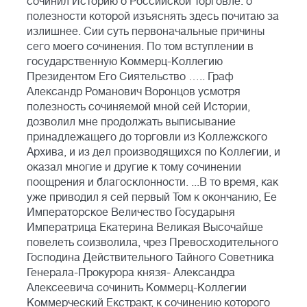
сочинил Историю о Российской Торговле: о
полезности которой изъяснять здесь почитаю за
излишнее. Сии суть первоначальные причины
сего моего сочинения. По том вступлении в
государственную Коммерц-Коллегию
Президентом Его Сиятельство ….. Граф
Александр Романович Воронцов усмотря
полезность сочиняемой мной сей Истории,
дозволил мне продолжать выписывание
принадлежащего до торговли из Коллежского
Архива, и из дел производящихся по Коллегии, и
оказал многие и другие к тому сочинении
поощрения и благосклонности. ...В то время, как
уже приводил я сей первый Том к окончанию, Ее
Императорское Величество Государыня
Императрица Екатерина Великая Высочайше
повелеть соизволила, чрез Превосходительного
Господина Действительного Тайного Советника
Генерала-Прокурора князя- Александра
Алексеевича сочинить Коммерц-Коллегии
Коммерческий Екстракт, к сочинению которого