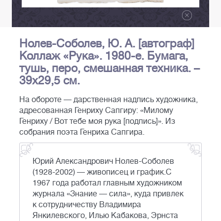
Нолев-Соболев, Ю. А. [автограф]
Коллаж «Рука». 1980-е. Бумага,
тушь, перо, смешанная техника. –
39x29,5 см.
На обороте — дарственная надпись художника,
адресованная Генриху Сапгиру: «Милому
Генриху / Вот тебе моя рука [подпись]». Из
собрания поэта Генриха Сапгира.
Юрий Александрович Нолев-Соболев
(1928-2002) — живописец и график.С
1967 года работал главным художником
журнала «Знание — сила», куда привлек
к сотрудничеству Владимира
Янкилевского, Илью Кабакова, Эрнста